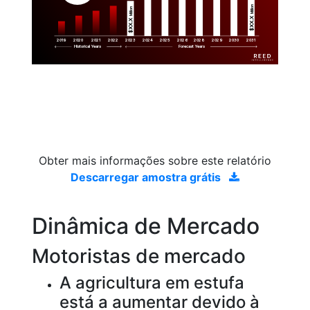
Million
Million
$XX.X 
$XX.X 
2019
2020
2021
2022
2023
2029
2024
2025
2026
2028
2030
2031
Historical Years
Forecast Years
Obter mais informações sobre este relatório
Descarregar amostra grátis
Dinâmica de Mercado
Motoristas de mercado
A agricultura em estufa
está a aumentar devido à