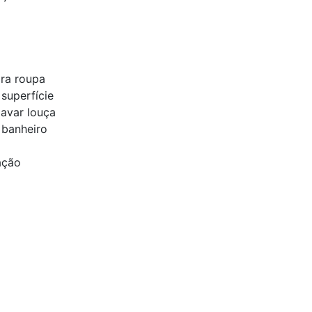
ra roupa
superfície
lavar louça
 banheiro
ação