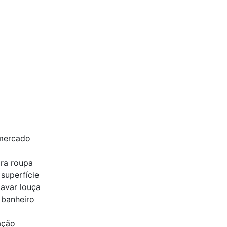
 mercado
ra roupa
superfície
lavar louça
 banheiro
ação