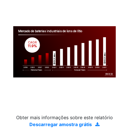
Mercado de baterias industriais de íons de lítio
CAGR
 11.9%
Million
Million
$XX.X 
$XX.X 
2019
2020
2021
2022
2023
2029
2024
2025
2026
2028
2030
2031
Historical Years
Forecast Years
Obter mais informações sobre este relatório
Descarregar amostra grátis