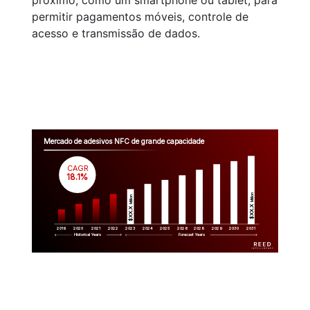
próximo, como um smartphone ou tablet, para
permitir pagamentos móveis, controle de
acesso e transmissão de dados.
Mercado de adesivos NFC de grande capacidade
CAGR
 18.1%
Million
Million
$XX.X 
$XX.X 
2019
2020
2021
2022
2023
2029
2024
2025
2026
2028
2030
2031
Historical Years
Forecast Years