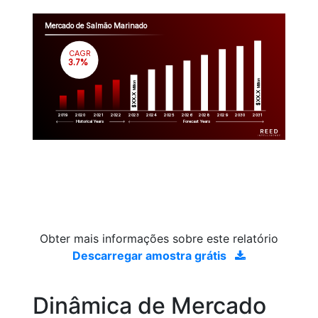
Mercado de Salmão Marinado
CAGR
 3.7%
Million
Million
$XX.X 
$XX.X 
2019
2020
2021
2022
2023
2029
2024
2025
2026
2028
2030
2031
Historical Years
Forecast Years
Obter mais informações sobre este relatório
Descarregar amostra grátis
Dinâmica de Mercado