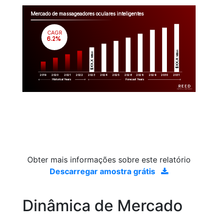
Mercado de massageadores oculares inteligentes
CAGR
 6.2%
Million
Million
$XX.X 
$XX.X 
2019
2020
2021
2022
2023
2029
2024
2025
2026
2028
2030
2031
Historical Years
Forecast Years
Obter mais informações sobre este relatório
Descarregar amostra grátis
Dinâmica de Mercado