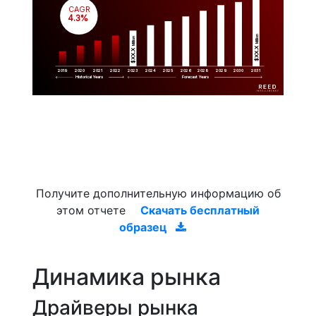
CAGR
 4.3%
Million
Million
$XX.X 
$XX.X 
2019
2020
2021
2022
2023
2029
2024
2025
2026
2028
2030
2031
Historical Years
Forecast Years
Получите дополнительную информацию об
этом отчете
Скачать бесплатный
образец
Динамика рынка
Драйверы рынка