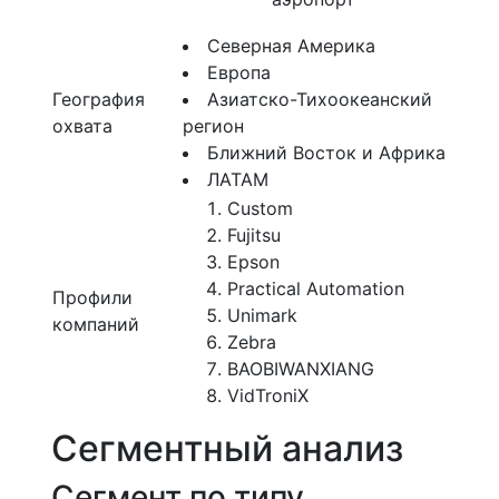
Северная Америка
Европа
География
Азиатско-Тихоокеанский
охвата
регион
Ближний Восток и Африка
ЛАТАМ
Custom
Fujitsu
Epson
Practical Automation
Профили
Unimark
компаний
Zebra
BAOBIWANXIANG
VidTroniX
Сегментный анализ
Сегмент по типу