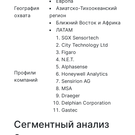
Европа
География
Азиатско-Тихоокеанский
охвата
регион
Ближний Восток и Африка
ЛАТАМ
SGX Sensortech
City Technology Ltd
Figaro
N.E.T.
Alphasense
Профили
Honeywell Analytics
компаний
Sensirion AG
MSA
Draeger
Delphian Corporation
Gastec
Сегментный анализ