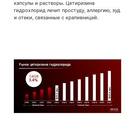
капсулы и растворы. Цетиризина
гидрохлорид лечит простуду, аллергию, зуд
и отеки, связанные с крапивницей.
Рынок цетиризина гидрохлорида
CAGR
 3.4%
Million
Million
$XX.X 
$XX.X 
2019
2020
2021
2022
2023
2029
2024
2025
2026
2028
2030
2031
Historical Years
Forecast Years