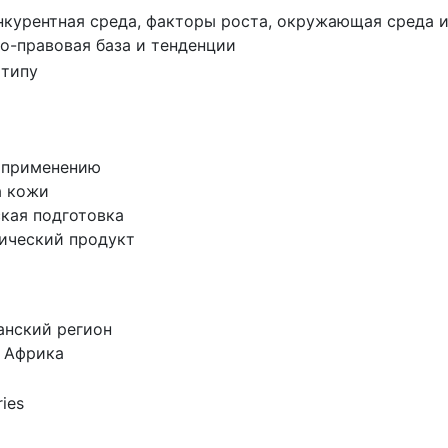
нкурентная среда, факторы роста, окружающая среда 
о-правовая база и тенденции
 типу
 применению
а кожи
кая подготовка
ический продукт
а
анский регион
 Африка
ries