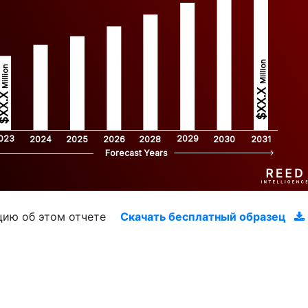
Million
Million
$XX.X 
XX.X 
023
2029
2024
2025
2026
2028
2030
2031
Forecast Years
цию об этом отчете
Скачать бесплатный образец