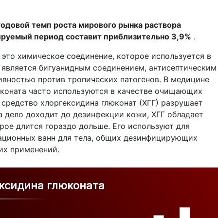
годовой темп роста мирового рынка раствора
зируемый период составит приблизительно 3,9%
.
 это химическое соединение, которое используется в
о является бигуанидным соединением, антисептическим
ивностью против тропических патогенов. В медицине
коната часто используются в качестве очищающих
 средство хлоргексидина глюконат (ХГГ) разрушает
а дело доходит до дезинфекции кожи, ХГГ обладает
рое длится гораздо дольше. Его используют для
рационных ванн для тела, общих дезинфицирующих
гих применений.
ексидина глюконата