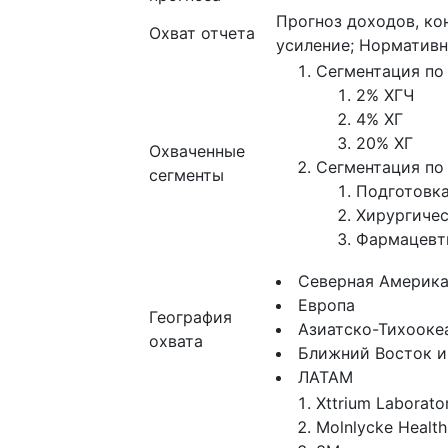
Прогноз доходов, ко
Охват отчета
усиление; Нормативн
Сегментация по
2% ХГЧ
4% ХГ
20% ХГ
Охваченные
Сегментация по
сегменты
Подготовк
Хирургичес
Фармацевт
Северная Америк
Европа
География
Азиатско-Тихооке
охвата
Ближний Восток и
ЛАТАМ
Xttrium Laborato
Molnlycke Health