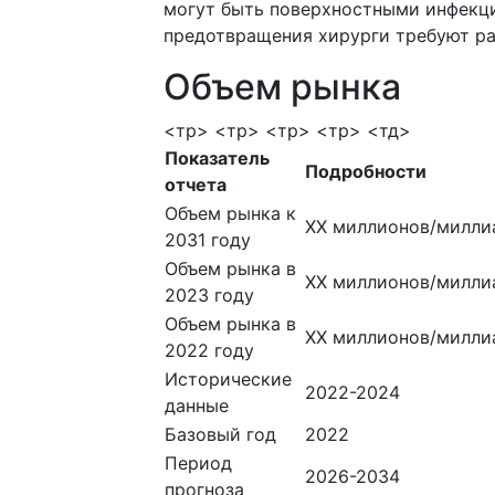
могут быть поверхностными инфекци
предотвращения хирурги требуют ра
Объем рынка
<тр> <тр> <тр> <тр> <тд>
Показатель
Подробности
отчета
Объем рынка к
ХХ миллионов/милли
2031 году
Объем рынка в
ХХ миллионов/милли
2023 году
Объем рынка в
ХХ миллионов/милли
2022 году
Исторические
2022-2024
данные
Базовый год
2022
Период
2026-2034
прогноза