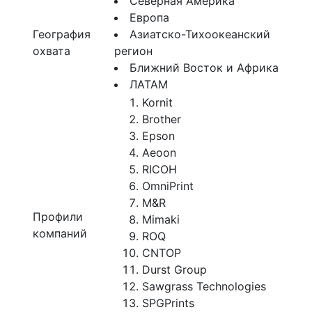
Северная Америка
Европа
География
Азиатско-Тихоокеанский
охвата
регион
Ближний Восток и Африка
ЛАТАМ
Kornit
Brother
Epson
Aeoon
RICOH
OmniPrint
M&R
Профили
Mimaki
компаний
ROQ
CNTOP
Durst Group
Sawgrass Technologies
SPGPrints