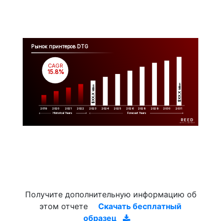
Рынок принтеров DTG
CAGR
 15.8%
Million
Million
$XX.X 
$XX.X 
2019
2020
2021
2022
2023
2029
2024
2025
2026
2028
2030
2031
Historical Years
Forecast Years
Получите дополнительную информацию об
этом отчете
Скачать бесплатный
образец