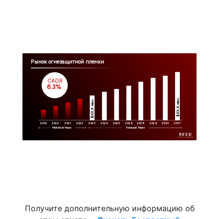
Рынок огнезащитной пленки
CAGR
 6.3%
Million
Million
$XX.X 
$XX.X 
2019
2020
2021
2022
2023
2029
2024
2025
2026
2028
2030
2031
Historical Years
Forecast Years
Получите дополнительную информацию об