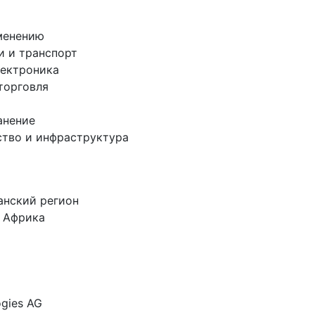
менению
 и транспорт
лектроника
торговля
анение
тво и инфраструктура
а
анский регион
 Африка
ogies AG