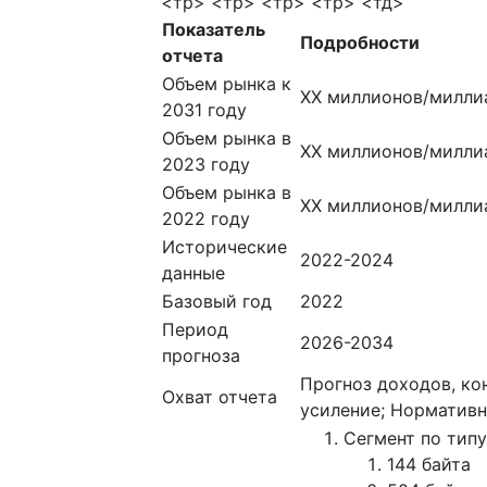
<тр> <тр> <тр> <тр> <тд>
Показатель
Подробности
отчета
Объем рынка к
ХХ миллионов/милли
2031 году
Объем рынка в
ХХ миллионов/милли
2023 году
Объем рынка в
ХХ миллионов/милли
2022 году
Исторические
2022-2024
данные
Базовый год
2022
Период
2026-2034
прогноза
Прогноз доходов, ко
Охват отчета
усиление; Нормативн
Сегмент по типу
144 байта