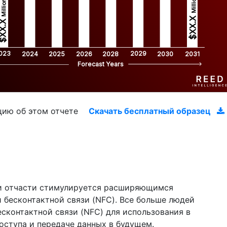
Million
Million
$XX.X 
XX.X 
023
2029
2024
2025
2026
2028
2030
2031
Forecast Years
цию об этом отчете
Скачать бесплатный образец
и отчасти стимулируется расширяющимся
 бесконтактной связи (NFC). Все больше людей
сконтактной связи (NFC) для использования в
оступа и передаче данных в будущем.