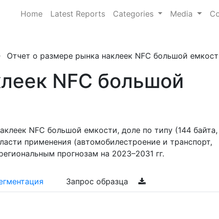
Home
Latest Reports
Categories
Media
Co
Отчет о размере рынка наклеек NFC большой емкости, 
клеек NFC большой
аклеек NFC большой емкости, доле по типу (144 байта,
области применения (автомобилестроение и транспорт,
региональным прогнозам на 2023–2031 гг.
егментация
Запрос образца