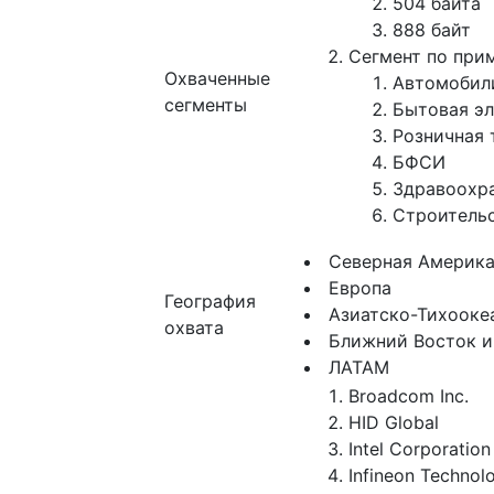
504 байта
888 байт
Сегмент по при
Охваченные
Автомобили
сегменты
Бытовая э
Розничная 
БФСИ
Здравоохр
Строительс
Северная Америк
Европа
География
Азиатско-Тихооке
охвата
Ближний Восток и
ЛАТАМ
Broadcom Inc.
HID Global
Intel Corporation
Infineon Technol