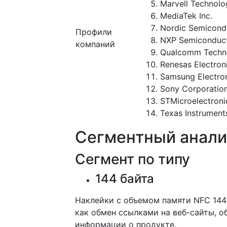
Marvell Technolog
MediaTek Inc.
Nordic Semicond
Профили
NXP Semiconduct
компаний
Qualcomm Technol
Renesas Electron
Samsung Electron
Sony Corporatio
STMicroelectroni
Texas Instrument
Сегментный анали
Сегмент по типу
144 байта
Наклейки с объемом памяти NFC 144
как обмен ссылками на веб-сайты, 
информации о продукте.