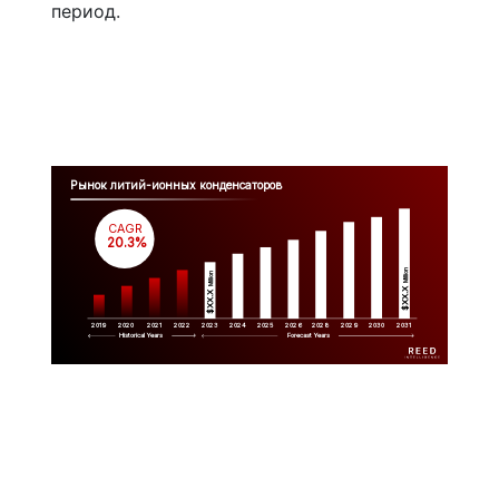
период.
Рынок литий-ионных конденсаторов
CAGR
 20.3%
Million
Million
$XX.X 
$XX.X 
2019
2020
2021
2022
2023
2029
2024
2025
2026
2028
2030
2031
Historical Years
Forecast Years