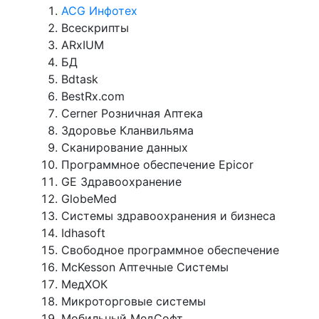
ACG Инфотех
Всескрипты
ARxIUM
БД
Bdtask
BestRx.com
Cerner Розничная Аптека
Здоровье Кланвильяма
Сканирование данных
Программное обеспечение Epicor
GE Здравоохранение
GlobeMed
Системы здравоохранения и бизнеса
Idhasoft
Свободное программное обеспечение
McKesson Аптечные Системы
МедХОК
Микроторговые системы
Мобильный МедСофт