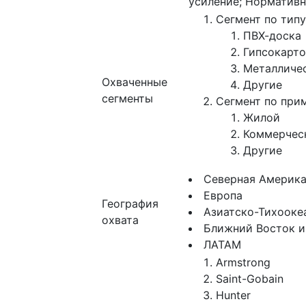
усиление; Нормативн
Сегмент по типу
ПВХ-доска
Гипсокарто
Металличе
Охваченные
Другие
сегменты
Сегмент по при
Жилой
Коммерчес
Другие
Северная Америк
Европа
География
Азиатско-Тихооке
охвата
Ближний Восток и
ЛАТАМ
Armstrong
Saint-Gobain
Hunter