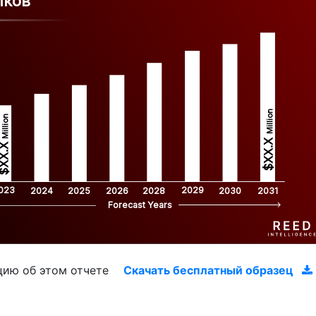
лков
Million
Million
$XX.X 
XX.X 
023
2029
2024
2025
2026
2028
2030
2031
Forecast Years
цию об этом отчете
Скачать бесплатный образец