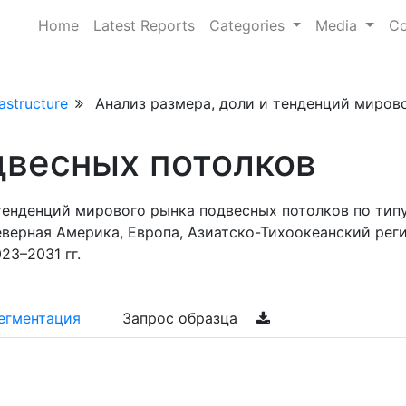
Home
Latest Reports
Categories
Media
Co
astructure
Анализ размера, доли и тенденций мирового
двесных потолков
тенденций мирового рынка подвесных потолков по типу
верная Америка, Европа, Азиатско-Тихоокеанский реги
23–2031 гг.
егментация
Запрос образца