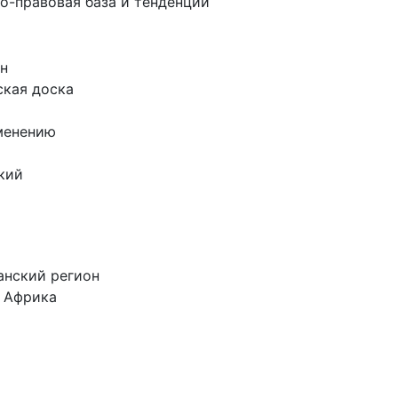
о-правовая база и тенденции
н
ская доска
менению
кий
а
анский регион
 Африка