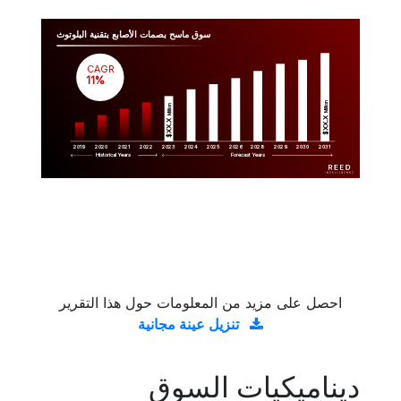
سوق ماسح بصمات الأصابع بتقنية البلوتوث
CAGR
 11%
Million
Million
$XX.X 
$XX.X 
2019
2020
2021
2022
2023
2029
2024
2025
2026
2028
2030
2031
Historical Years
Forecast Years
احصل على مزيد من المعلومات حول هذا التقرير
تنزيل عينة مجانية
ديناميكيات السوق