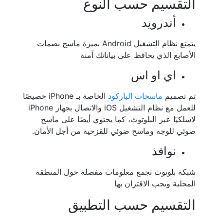
التقسيم حسب النوع
أندرويد
يتمتع نظام التشغيل Android بميزة ماسح بصمات
الأصابع الذي يحافظ على بياناتك آمنة
اي او اس
تم تصميم
ماسحات الباركود
الخاصة بـ iPhone خصيصًا
للعمل مع نظام التشغيل iOS والاتصال بجهاز iPhone
لاسلكيًا عبر البلوتوث، كما يحتوي أيضًا على ماسح
ضوئي للوجه وماسح ضوئي للقزحية من أجل الأمان.
نوافذ
شبكة بلوتوث تجمع معلومات مفصلة حول المنطقة
المحلية ويجب الاقتران بها
التقسيم حسب التطبيق