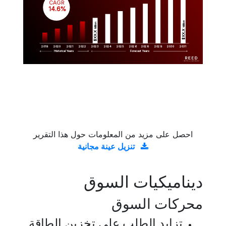
CAGR
 14.6%
Million
Million
$XX.X 
$XX.X 
2019
2020
2021
2022
2023
2029
2024
2025
2026
2028
2030
2031
Historical Years
Forecast Years
احصل على مزيد من المعلومات حول هذا التقرير
تنزيل عينة مجانية
ديناميكيات السوق
محركات السوق
تزايد الطلب على تخزين الطاقة