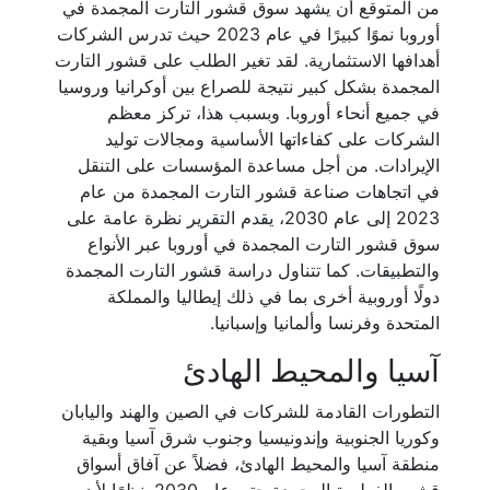
من المتوقع أن يشهد سوق قشور التارت المجمدة في
أوروبا نموًا كبيرًا في عام 2023 حيث تدرس الشركات
أهدافها الاستثمارية. لقد تغير الطلب على قشور التارت
المجمدة بشكل كبير نتيجة للصراع بين أوكرانيا وروسيا
في جميع أنحاء أوروبا. وبسبب هذا، تركز معظم
الشركات على كفاءاتها الأساسية ومجالات توليد
الإيرادات. من أجل مساعدة المؤسسات على التنقل
في اتجاهات صناعة قشور التارت المجمدة من عام
2023 إلى عام 2030، يقدم التقرير نظرة عامة على
سوق قشور التارت المجمدة في أوروبا عبر الأنواع
والتطبيقات. كما تتناول دراسة قشور التارت المجمدة
دولًا أوروبية أخرى بما في ذلك إيطاليا والمملكة
المتحدة وفرنسا وألمانيا وإسبانيا.
آسيا والمحيط الهادئ
التطورات القادمة للشركات في الصين والهند واليابان
وكوريا الجنوبية وإندونيسيا وجنوب شرق آسيا وبقية
منطقة آسيا والمحيط الهادئ، فضلاً عن آفاق أسواق