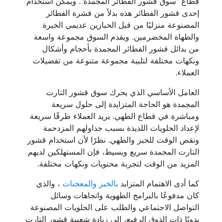
قطاع "سوق قشور الفطائر المجمدة". ويمكن استخدام
إحدى قشور الفطائر هذه بدلاً من قشرة الفطائر
المصنوعة منزليًا من قبل الخبازين عديمي الخبرة
والطهاة المخضرمين. ويقدم السوق مجموعة واسعة
من بدائل قشور الفطائر المجمدة بأحجام وأشكال
ونكهات مختلفة لتلبية مجموعة متنوعة من تفضيلات
العملاء.
العامل الأساسي الذي يحرك سوق قشور التارت
المجمدة هو الحاجة المتزايدة إلى حلول سريعة
ومباشرة في قطاع الطهي. يريد العملاء طرقًا سريعة
لإعداد الحلويات اللذيذة بسبب جداولهم المزدحمة
ونقص الوقت للخبز والطهي. نظرًا لأن استخدام قشور
التارت المجمدة سريع وبسيط، فإن المستهلكين لديهم
المزيد من الوقت لتجربة محتويات ونكهات مختلفة.
كما أدى الاهتمام المتزايد
بالخبز والمعجنات
، والذي
كان مدفوعًا بالبرامج الطهوية واتجاهات وسائل
التواصل الاجتماعي والطلب على الحلويات المصنوعة
يدويًا ذات الذوق الرفيع، إلى زيادة شعبية قشور التارت