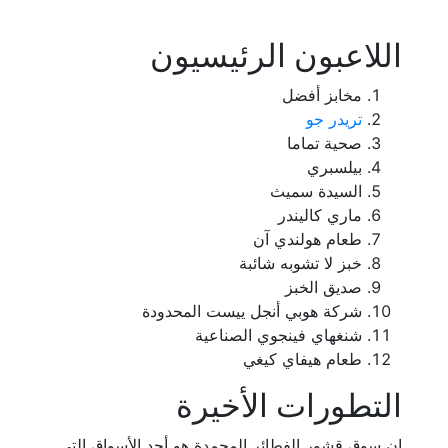
اللاعبون الرئيسيون
مخابز أفضل
تريدر جو
صحية تماما
بيلسبري
السيدة سميث
ماري كاليندر
طعام هولندي آن
خبز لا تشوبه شائبة
صديق الخبز
شركة هوبي أنجل ييست المحدودة
شنغهاي فينجوي الصناعية
طعام هيفاي كيغي
التطورات الأخيرة
إن سوق قشور الفطائر المجمدة هو أحد الأسواق التي