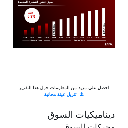
سوق قشور الفطيرة المجمدة
CAGR
 5.3%
Million
Million
$XX.X 
$XX.X 
2019
2020
2021
2022
2023
2029
2024
2025
2026
2028
2030
2031
Historical Years
Forecast Years
احصل على مزيد من المعلومات حول هذا التقرير
تنزيل عينة مجانية
ديناميكيات السوق
محركات السوق