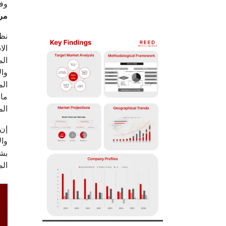
وفقًا لشركة gence
مرك
نظر
الا
الم
وال
الم
ما 
الم
إن 
وال
بشك
الم