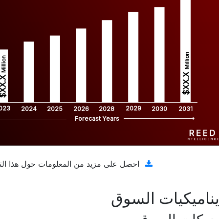
Million
Million
$XX.X 
XX.X 
023
2029
2024
2025
2026
2028
2030
2031
Forecast Years
تنزيل عينة مجانية
احصل على مزيد من المعلومات حول هذا الت
ناميكيات السوق