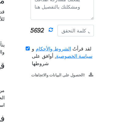
م
قد 
للأ
يتأ
لقد قرأتُ
الشروط والأحكام
و
وال
سياسة الخصوصية
, أوافق على
شروطها
قي
الحصول على البيانات والاتجاهات!
من 
الج
است
ف