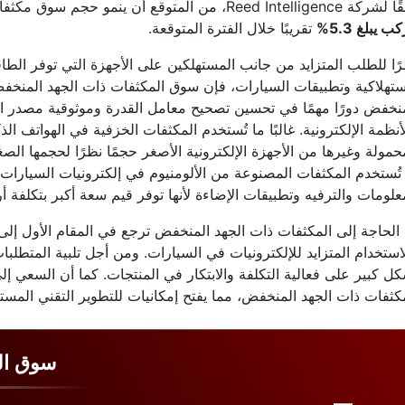
Reed Intelli، من المتوقع أن ينمو حجم سوق مكثفات الجهد المنخفض العالمي بمعدل
ب يبلغ 5.3%
تقريبًا خلال الفترة المتوقعة.
ًا للطلب المتزايد من جانب المستهلكين على الأجهزة التي توفر الطاق
ستهلاكية وتطبيقات السيارات، فإن سوق المكثفات ذات الجهد المنخف
نخفض دورًا مهمًا في تحسين تصحيح معامل القدرة وموثوقية مصدر الطا
أنظمة الإلكترونية. غالبًا ما تُستخدم المكثفات الخزفية في الهواتف الذ
حمولة وغيرها من الأجهزة الإلكترونية الأصغر حجمًا نظرًا لحجمها الصغي
تُستخدم المكثفات المصنوعة من الألومنيوم في إلكترونيات السيارا
علومات والترفيه وتطبيقات الإضاءة لأنها توفر قيم سعة أكبر بتكلفة 
الحاجة إلى المكثفات ذات الجهد المنخفض ترجع في المقام الأول إلى ا
استخدام المتزايد للإلكترونيات في السيارات. ومن أجل تلبية المتطلب
ل كبير على فعالية التكلفة والابتكار في المنتجات. كما أن السعي إل
كثفات ذات الجهد المنخفض، مما يفتح إمكانيات للتطوير التقني المست
سوق ال