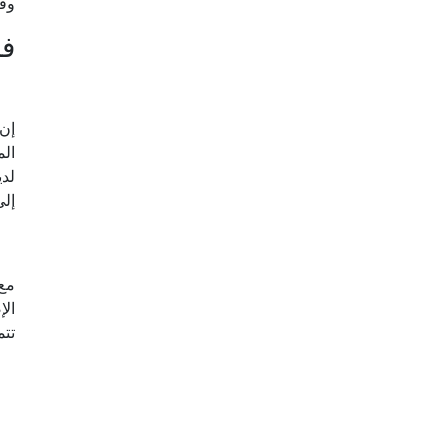
وقد
ف
إن 
الم
لدي
إلى
مع 
الإ
تتم