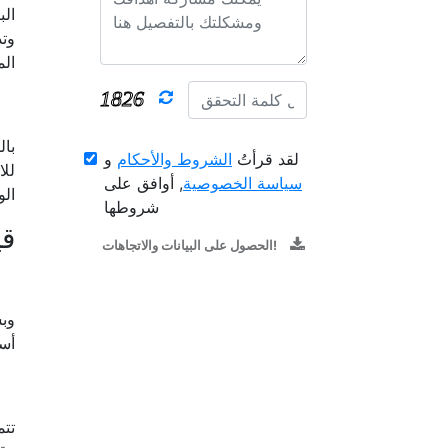
الب
وتد
ال
بال
لقد قرأتُ
الشروط والأحكام
و
للا
سياسة الخصوصية
, أوافق على
الو
شروطها
قي
الحصول على البيانات والاتجاهات!
وبس
أسع