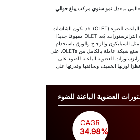
لعالمي بمعدل
نمو سنوي مركب يبلغ حوالي
يُطلق على نوع الترانزستور الذي يصدر الضوء اسم الترانزستور العضوي الباعث للضوء (OLET). قد تكون الشاشات
الرقمية والوصلات الضوئية الموجودة على الشريحة تطبيقات ممكنة لهذه الترانزستورات. يُعد OLET مفهومًا جديدًا
ثل السيليكون والزجاج والورق باستخدام
طرق إلكترونية دقيقة قياسية. تختلف OLETs عن OLEDs في أنه يمكن صنع شبكة عاملة بالكامل من OLETs، على
OL بمكونات تبادلية مثل TFTs. تُستخدم الترانزستورات العضوية الباعثة للضوء على
رًا لوزنها الخفيف ونحافتها وقدرتها على
ورات العضوية الباعثة للضوء
CAGR
 34.98%