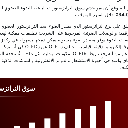
المتوقع أن ينمو حجم سوق الترانزستورات الباعثة للضوء العضوي ا
34.9
خلال الفترة المتوقعة.
بعاث الضوء يوفر مصادر ضوء مستوية يمكن دمجها بسهولة في ركائز م
الرغم من أنه يجب ربط EDs
ق واسع في أجهزة الاستشعار والدوائر الإلكترونية والشاشات الذكية نظ
كيف.
سوق الترانزست