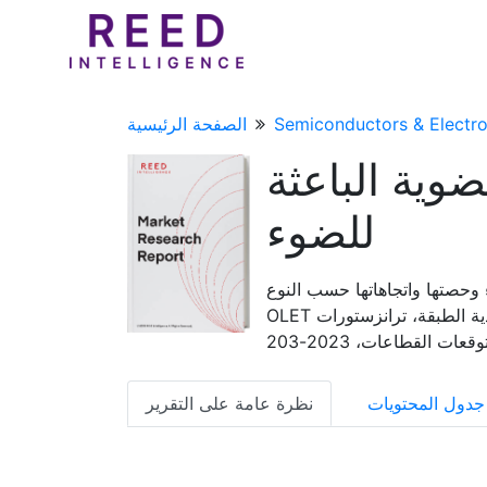
Semiconductors & Electro
الصفحة الرئيسية
وية الباعثة
للضوء
اتجاهاتها حسب النوع (ترانزستورات
OLET أحادية الطبقة، ترانزستورات OLET متعددة الطبقات) حسب التطبيق (الإلكترونيات الاستهلاكية،
ت القطاعات، 2023-203
جدول المحتويات
نظرة عامة على التقرير