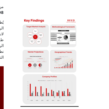
من 
8٪
لان
نطا
الت