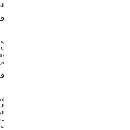
الم
قي
يخض
تكو
ذلك
فر
ف
إن 
الش
الغ
مضا
تحي