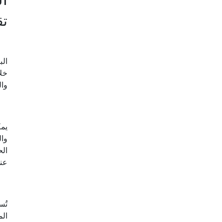
تق
الب
خلا
وال
يمك
وال
الح
عند
الم