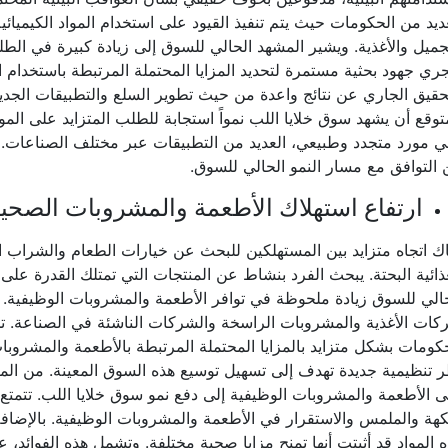
ديد من الحكومات حيث يتم تنفيذ القيود على استخدام المواد الكيمي
جميل والأغذية. ويشير المشهد الحالي للسوق إلى زيادة كبيرة في الط
ري جهود بحثية مستمرة لتحديد المزايا المحتملة المرتبطة باستخدام 
حقيق الجاري عن نتائج واعدة من حيث تطوير السلع والتطبيقات الجديدة
توقع أن يشهد سوق خلايا اللب نمواً استجابة للطلب المتزايد على المواد 
 مورد متجدد وطبيعي، العديد من التطبيقات عبر مختلف الصناعات. وي
التوافق مع مسار النمو الحالي للسوق.
ارتفاع استهلاك الأطعمة والمشروبات الصحي
ك اتجاه متزايد بين المستهلكين للبحث عن خيارات الطعام والشراب ال
ذائية البحتة. يبحث الفرد بنشاط عن المنتجات التي تمتلك القدرة على
الي للسوق زيادة ملحوظة في توافر الأطعمة والمشروبات الوظيفية. 
ات الأغذية والمشروبات الراسخة والشركات الناشئة في الصناعة. ت
كومات بشكل متزايد بالمزايا المحتملة المرتبطة بالأطعمة والمشروبات 
 تنظيمية جديدة تهدف إلى تسهيل توسيع هذه السوق المعينة. من المت
 الأطعمة والمشروبات الوظيفية إلى دفع نمو سوق خلايا اللب. تتمتع 
كهة والملمس والاستقرار في الأطعمة والمشروبات الوظيفية. بالإضافة 
 المواد قد أثبتت أنها تمنح مزايا صحية مختلفة. وتشمل هذه الفوائد، ع