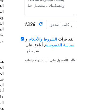
الع
الت
وتج
الت
الم
وهي
لقد قرأتُ
الشروط والأحكام
و
من 
سياسة الخصوصية
, أوافق على
شروطها
الحصول على البيانات والاتجاهات!
هنا
الغ
الح
شرك
الح
أطر
على
الن
هذه