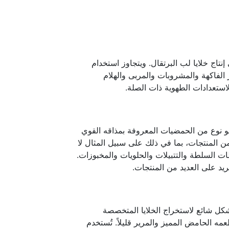
نتاج خلايا لب البرتقال. ويتجاوز استخدام
الفاكهة والمشروبات والمربى والهلام
استعدادات الطهوية ذات الصلة.
هو نوع من الحمضيات المعروفة بمذاقه القوي
 المنتجات، بما في ذلك على سبيل المثال لا
ت السلطة والتتبيلات والحلويات والمخبوزات.
يد على العديد من المنتجات.
ثمار الجريب فروت، المعروفة علميًا باسم Citrus paradisi، بشكل شائع لاستخراج الخلايا المتخصصة
 الحامض المميز والمرير قليلاً. تُستخدم