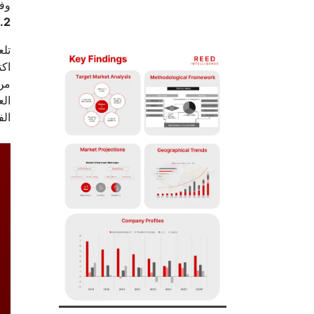
وفقًا لشركة nce
.2%
تلع
اك
من 
الع
الف