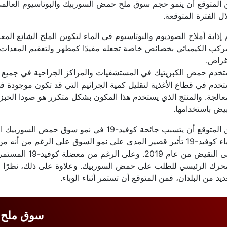
 المتوقع أن ينمو حجم سوق ملح حمض السوربيك والبوتاسيوم العال
ل الفترة المتوقعة.
 إذابة أملاح الصوديوم والبوتاسيوم في الماء لتكوين الملح الشائع ا
ركب الكيميائي بخصائص خاصة تجعله مفيدًا كمطهر ولتعقيم المعدات.
غراض.
خدم حمض الكبريتيك في المستشفيات والمراكز الجراحية في جميع أنحا
خدم في قطاع الأغذية لتقليل كمية الجراثيم التي قد تكون موجودة 
عالجة. والمنتج الذي يستخدم هذا المكون بشكل متكرر هو صودا الخبز. و
بيض باستخدامها.
من المتوقع أن يتسبب جائحة كوفيد-19 في نمو 
لوباء كوفيد-19 تأثير قصير المدى على نمو السوق على الرغم م
على النقيض من عام
حرك الرئيسي للطلب على حمض السوربيك. وعلاوة على ذلك، نظرًا لأن
ديد من البلدان، فمن المتوقع أن تستمر أثناء الوباء.
سوق ملح 