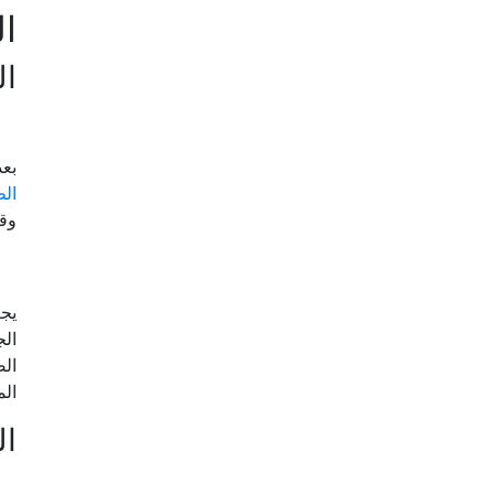
ال
ال
بعد
ال
وقد
يجب
الم
ال