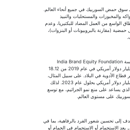
ى سوق حمض السوربيك في جميع أنحاء العالم.
كه والمخبوزات والمستحلبات والنبيذ
 الواسع من العمل المضاد للبكتيريا، وعدم
حمضية (مقارنة بالبروبيونات أو البنزوات)،
.
وعلى الصعيد العالمي، تشهد صناعة الأدوية توسعًا مستمرًا. ووفقًا لمؤسسة India Brand Equity Foundation
(IBEF)، ارتفعت إيرادات سوق الأدوية المحلية بنسبة 9.8% إلى 20.03 مليار دولار أمريكي في عام 2019 من 18.12
لهندية على تطوير قطاع الأدوية في البلاد. على سبيل المثال،
تريد الهند إنشاء صندوق لإنتاج مكونات الأدوية المحلية بقيمة حوالي 1.3 مليار دولار أمريكي بحلول عام 2023. لذلك
لذي يساعد على منع نمو الجراثيم، مع توسع
لسوربيك على مستوى العالم.
 إلى تحسين شعور الفرد بالرفاهية، بما في
يعد الاستحمام أو الاستحمام في الحمام أو