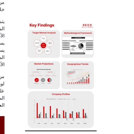
من
خلا
يتم
الم
الأ
يست
يست
الم
الأ
الم
الع