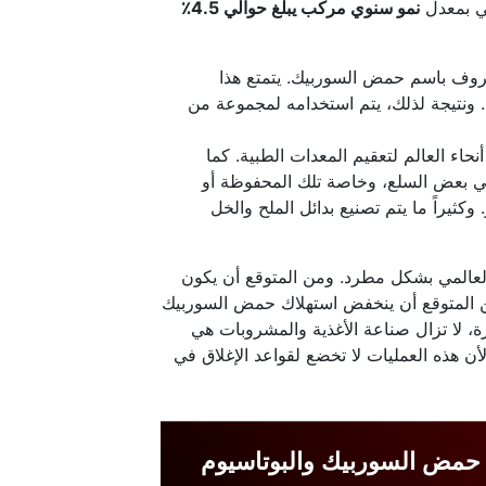
مي بمعدل
نمو سنوي مركب يبلغ حوالي 4.5٪
لمعروف باسم حمض السوربيك. يتمتع هذا
 ونتيجة لذلك، يتم استخدامه لمجموعة من
ء العالم لتعقيم المعدات الطبية. كما
في بعض السلع، وخاصة تلك المحفوظة أو
كثيراً ما يتم تصنيع بدائل الملح والخل
سوق حمض السوربيك العالمي بشكل مطرد. ومن المتوقع أن يكون
ن أنه من المتوقع أن ينخفض استهلاك حمض السوربيك
 2019. وعلى الرغم من معضلة كوفيد-19 المستمرة، لا تزال صناعة الأغذية والمشروبات هي
 هذه العمليات لا تخضع لقواعد الإغلاق في
حمض السوربيك والبوتاسيوم