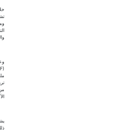
خلا
تشم
ومش
الت
وال
من 
الأ
يش
ذلك