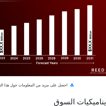
Million
Million
$XX.X 
XX.X 
023
2029
2024
2025
2026
2028
2030
2031
Forecast Years
تنزيل عينة مجانية
احصل على مزيد من المعلومات حول هذا الت
ناميكيات السوق