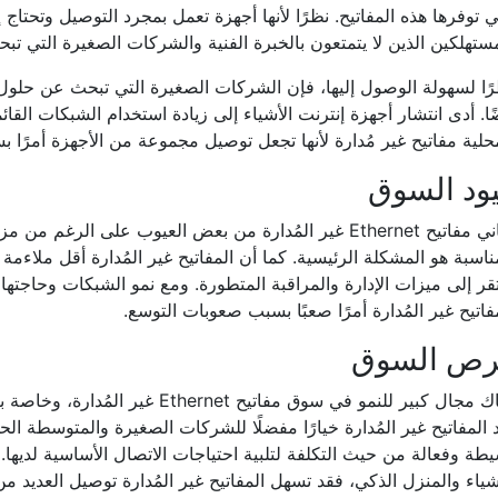
ي توفرها هذه المفاتيح. نظرًا لأنها أجهزة تعمل بمجرد التوصيل وتحتاج 
ستهلكين الذين لا يتمتعون بالخبرة الفنية والشركات الصغيرة التي ت
ًا لسهولة الوصول إليها، فإن الشركات الصغيرة التي تبحث عن حلول
ًا. أدى انتشار أجهزة إنترنت الأشياء إلى زيادة استخدام الشبكات القا
حلية مفاتيح غير مُدارة لأنها تجعل توصيل مجموعة من الأجهزة أمرًا بس
ود السوق
تعاني مفاتيح Ethernet غير المُدارة من بعض العيوب على الرغم
ناسبة هو المشكلة الرئيسية. كما أن المفاتيح غير المُدارة أقل ملاءمة
قر إلى ميزات الإدارة والمراقبة المتطورة. ومع نمو الشبكات وحاجتها 
فاتيح غير المُدارة أمرًا صعبًا بسبب صعوبات التوسع.
رص السوق
هناك مجال كبير للنمو في سوق مفاتيح
َد المفاتيح غير المُدارة خيارًا مفضلًا للشركات الصغيرة والمتوسطة ا
طة وفعالة من حيث التكلفة لتلبية احتياجات الاتصال الأساسية لديها. و
شياء والمنزل الذكي، فقد تسهل المفاتيح غير المُدارة توصيل العديد م