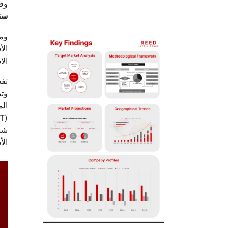
وفقًا لشركة igence
سنو
الا
تفض
وتص
الم
شبك
الأ