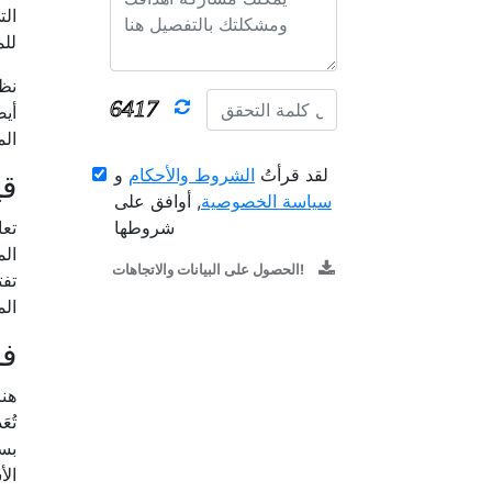
الت
للم
نظر
أيض
الم
لقد قرأتُ
الشروط والأحكام
و
قي
سياسة الخصوصية
, أوافق على
شروطها
الم
الحصول على البيانات والاتجاهات!
تفت
الم
ف
تُع
بسي
الأ