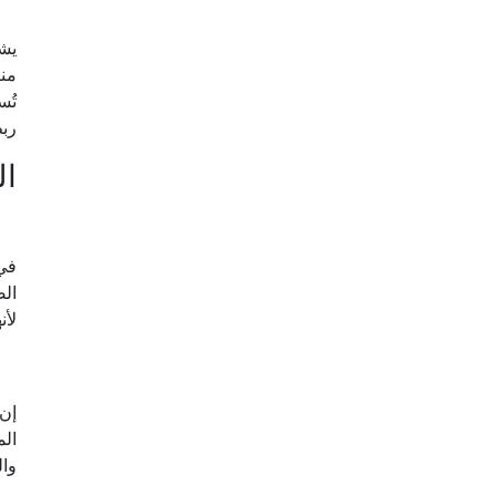
يشت
منا
تُس
ربط
ال
الص
لأن
إن 
الم
وال