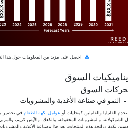
$XX.X 
XX.X 
023
2029
2024
2025
2026
2028
2030
2031
Forecast Years
تنزيل عينة مجانية
احصل على مزيد من المعلومات حول هذا الت
ناميكيات السوق
حركات السوق
النمو في صناعة الأغذية والمشروبات
تخدم الفانيليا والفانيلين كمحليات أو
عوامل نكهة للطعام
في تحضير مج
 الشوكولاتة، والمشروبات المخفوقة، والكعك، والآيس كريم، والمربى،
سين نكهة ورائحة هذه المنتجات. يعد هذا وصناعة الأغذية والمشروبات