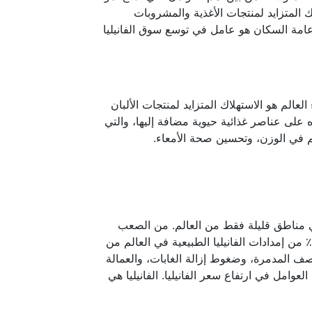
ك المتزايد لمنتجات الأغذية والمشروبات
امة السكان هو عامل في توسع سوق الفانيليا
لعالم هو الاستهلاك المتزايد لمنتجات الألبان
ه على عناصر غذائية حيوية مضافة إليها، والتي
كم في الوزن، وتحسين صحة الأمعاء.
في مناطق قليلة فقط من العالم. من الصعب
للغاية زراعة النبات ويزدهر بشكل أساسي في مدغشقر. يأتي حوالي 80٪ من إمدادات الفانيليا الطبيعية في العالم من
صف المدمرة، وضغوط إزالة الغابات، والعمالة
عوامل في ارتفاع سعر الفانيليا. الفانيليا هي