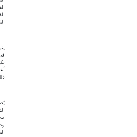
الف
الف
الف
يتم
في 
نكه
أعل
ذلك
يُص
الذ
ممت
وصف
الف