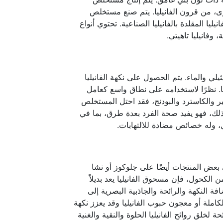
رى، من قرون الفانيليا. يتم صنع مستخلص
ليا المقلدة بالفانيليا الصناعية. تحتوي أنواع
 وفانيليا تاهيتي.
يلي والماء. يتم الحصول على نكهة الفانيليا
. نظرًا لاستخدامه على نطاق واسع كعامل
 والكاسترد والبودنج، فقد احتل المستخلص
 ذلك، فهو يفيد صحة الفرد بعدة طرق، بما في
 وله خصائص مضادة للالتهابات.
ي بعض المنتجات أيضًا على جلوكوز أو نشا
الكحول، فإن مسحوق الفانيليا يعد بديلاً
فة النكهة والرائحة والجاذبية البصرية إلى
لكاملة أو معجون حبوب الفانيليا وقد يعزز نكهة
لخلق روائح الفانيليا الحلوة والنقية والغنية