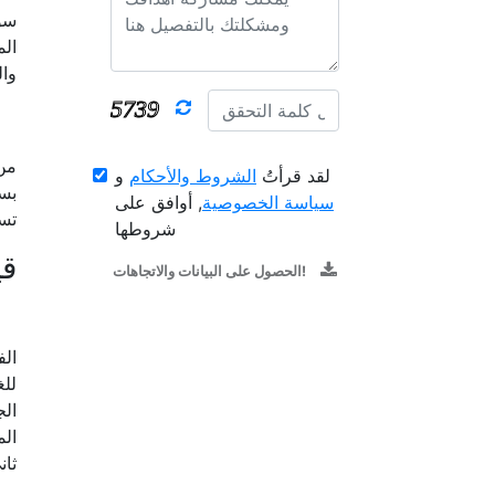
سوق
الم
وال
من 
لقد قرأتُ
الشروط والأحكام
و
بسب
سياسة الخصوصية
, أوافق على
تسا
شروطها
قي
الحصول على البيانات والاتجاهات!
الف
الج
الم
ثان