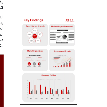
وفقًا لشركة nce
.3%
الف
وتن
الخ
الد
عطر
مكو