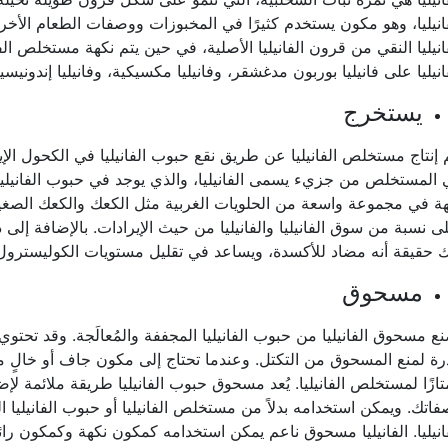
انيليا، وهو مكون يستخدم كثيرًا في المخبوزات ووصفات الطعام الأخ
انيليا النقي من قرون الفانيليا الأصلية، في حين يتم نكهة مستخلص الفاني
انيليا على فانيليا بوربون مدغشقر، وفانيليا مكسيكية، وفانيليا إندونيسية،
يستخرج
 إنتاج مستخلص الفانيليا عن طريق نقع حبوب الفانيليا في الكحول الإيث
المستخلص من جزيء يسمى الفانيليا، والذي يوجد في حبوب الفانيليا
ة في مجموعة واسعة من الحلويات الغربية مثل الكعك والكعك الصغير
ى نسبة من سوق الفانيليا والفانيليا من حيث الإيرادات. بالإضافة إلى
 حقيقة أنه مضاد للأكسدة، ويساعد في تقليل مستويات الكوليسترول،
مسحوق
نع مسحوق الفانيليا من حبوب الفانيليا المجففة والمُعالَجة. وقد تحتو
رة لمنع المسحوق من التكتل. وعندما تحتاج إلى مكون جاف أو خالٍ من 
ازًا لمستخلص الفانيليا. يُعد مسحوق حبوب الفانيليا طريقة ملائمة لإضا
اتك. ويمكن استخدامه بدلاً من مستخلص الفانيليا أو حبوب الفانيليا ا
انيليا. الفانيليا مسحوق ناعم يمكن استخدامه كمكون نكهة وكمكون رائحة 