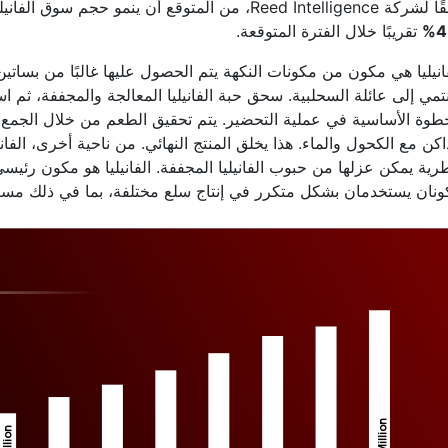
Reed Intellige، من المتوقع أن ينمو حجم سوق الفانيليا والفانيلين بمعدل
4
تقريبًا خلال الفترة المتوقعة.
انيليا هي مكون من مكونات النكهة يتم الحصول عليها غالبًا من بساتين 
تمي إلى عائلة السحلبية. سحق حبة الفانيليا المعالجة والمجففة، ثم 
طوة الأساسية في عملية التحضير. يتم تحقيق الطعم من خلال الجمع 
اكن مع الكحول والماء. هذا يخلق المنتج النهائي. من ناحية أخرى، الفان
ية يمكن عزلها من حبوب الفانيليا المجففة. الفانيليا هو مكون رئيسي في ن
نان يستخدمان بشكل متكرر في إنتاج سلع مختلفة، بما في ذلك مستحضر
Million
Million