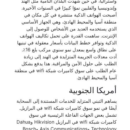
وأستراليا، في حين شهدت البلدان النامية مثل الهند
وإندونيسيا والفلبين نموًا كبيرًا في السنوات الأخيرة.
أصبحت الهواتف الذكية منتشرة في كل مكان في
منطقة آسيا والمحيط الهادئ، وهي الجهاز الأساسي
الذي يستخدمه العديد من الأشخاص للوصول إلى
الإنترنت. ساهمت القدرة على تحمل تكاليف الهواتف
الذكية وتوافر خطط البيانات بأسعار معقولة في تبنيها
على نطاق واسع بمعدل نمو سنوي مركب بلغ 16٪.
أدت معدلات الجريمة المتزايدة في الهند إلى زيادة
الطلب على حلول الأمن والمراقبة. هذا يدفع بشكل
عام الطلب على سوق كاميرات شبكة wifi في منطقة
آسيا والمحيط الهادئ.
أمريكا الجنوبية
يساهم التبني المتزايد للخدمات المستندة إلى السحابة
أيضًا في نمو سوق كاميرات شبكة wifi في البرازيل.
تشمل بعض الجهات الفاعلة الرئيسية في سوق
كاميرات شبكة wifi في البرازيل Hikvision وDahua
Technology وAxis Communications وBosch