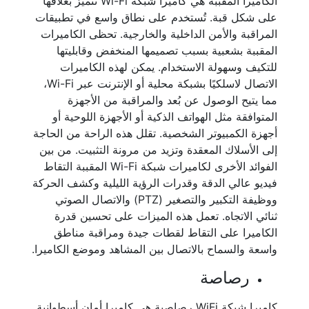
الكاميرا المقببة هي كاميرا شبكة Wi-Fi تتميز بغلافها
على شكل قبة. تُستخدم على نطاق واسع في تطبيقات
المراقبة والأمن الداخلية والخارجية. تحظى الكاميرات
المقببة بشعبية بسبب تصميمها المنخفض وقابليتها
للتكيف وسهولة الاستخدام. يمكن لهذه الكاميرات
الاتصال لاسلكيًا بشبكة محلية أو الإنترنت عبر Wi-Fi،
مما يتيح الوصول عن بُعد والمراقبة من الأجهزة
المتوافقة مثل الهواتف الذكية أو الأجهزة اللوحية أو
أجهزة الكمبيوتر الشخصية. تقلل هذه الراحة من الحاجة
إلى الأسلاك المعقدة وتزيد من مرونة التثبيت. من بين
الفوائد الأخرى لكاميرات شبكة Wi-Fi المقببة التقاط
فيديو عالي الدقة وقدرات الرؤية الليلية وكشف الحركة
ووظيفة التكبير والتصغير (PTZ) والاتصال الصوتي
ثنائي الاتجاه. تعمل هذه الميزات على تحسين قدرة
الكاميرا على التقاط لقطات جيدة ومراقبة مناطق
واسعة والسماح بالاتصال بين المشاهد وموضع الكاميرا.
رصاصة
كاميرا شبكة WiFi رصاصية هي كاميرا أمان أسطوانية