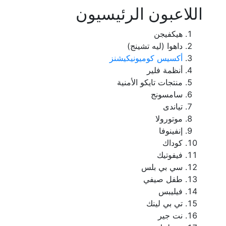
اللاعبون الرئيسيون
هيكفيجن
داهوا (ليه تشينج)
أكسيس كوميونيكيشنز
أنظمة فلير
منتجات تايكو الأمنية
سامسونج
تياندى
موتورولا
إنفينوفا
كوداك
فيفوتيك
سي بي بلس
طفل صيفي
فيليبس
تي بي لينك
نت جير