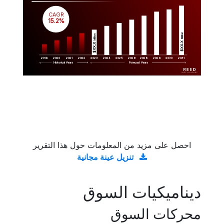
CAGR
 15.2%
Million
Million
$XX.X 
$XX.X 
2019
2020
2021
2022
2023
2029
2024
2025
2026
2028
2030
2031
Historical Years
Forecast Years
احصل على مزيد من المعلومات حول هذا التقرير
تنزيل عينة مجانية
ديناميكيات السوق
محركات السوق