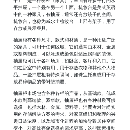
中），是一种橱柜（家具），里面有许多平行的水
平抽屉，一个叠在另一个上面。梳妆台是美式英语
中的一种家具，有抽屉，通常还有放镜子的空间。
梳妆台，也称为威尔士梳妆台，上部有架子，用于
存放或展示餐具。
抽屉柜有各种尺寸、款式和材质，是一种用途广泛
的家具，可用于任何区域。它们通常由木材、金属
或塑料制成，可以涂漆或染色以适应房间的装饰。
抽屉柜可用于各种场所，如卧室、客厅和入口。它
们在卧室中特别有用，用于存放衣物和其他个人物
品。一些抽屉柜有特殊隔间，如珠宝托盘或用于存
放易碎物品的带衬垫抽屉。
抽屉柜市场包含各种各样的产品，从基础款、低成
本款到高端款、豪华款。抽屉柜也有各种材质可供
选择，包括木材、金属、塑料等。消费者对时尚实
用的存储解决方案的需求、对家庭组织和整理的兴
趣日益浓厚，以及城市化进程的加快导致居住空间
变小，对高效存储选择的需求更高，这些因素推动