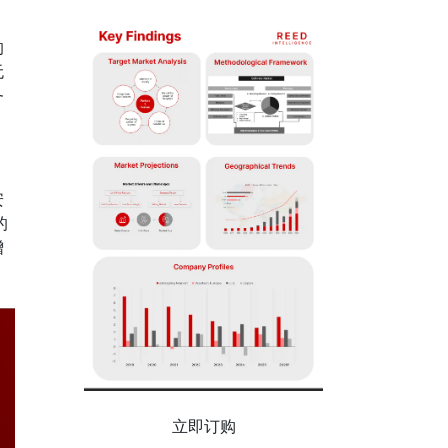
的
无
务
安
的
增
立即订购