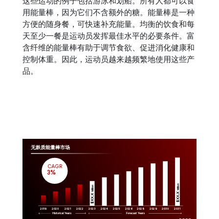
这些运动的例子包括游泳和划船。所有人都可以食
用能量棒，因为它们不含额外的糖。能量棒是一种
方便的随身餐，可快速补充能量。均衡的饮食和每
天至少一餐是运动员发挥最佳水平的必要条件。富
含纤维的能量棒有助于调节食欲、促进消化健康和
控制体重。因此，运动员越来越频繁地使用这些产
品。
无麸质能量棒市场
CAGR
 3%
Million
Million
$XX.X 
$XX.X 
2019
2020
2021
2022
2023
2029
2024
2025
2026
2028
2030
2031
Historical Years
Forecast Years