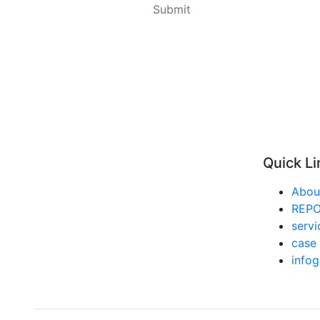
Quick Li
Abou
REP
servi
case 
infog