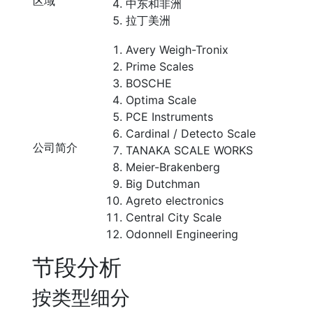
区域
中东和非洲
拉丁美洲
Avery Weigh-Tronix
Prime Scales
BOSCHE
Optima Scale
PCE Instruments
Cardinal / Detecto Scale
公司简介
TANAKA SCALE WORKS
Meier-Brakenberg
Big Dutchman
Agreto electronics
Central City Scale
Odonnell Engineering
节段分析
按类型细分