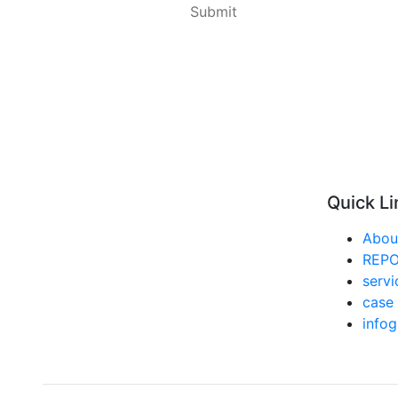
Quick Li
Abou
REP
servi
case 
infog