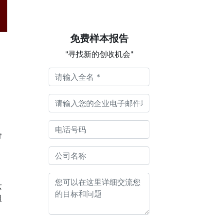
免费样本报告
"寻找新的创收机会"
，
持
这
阻