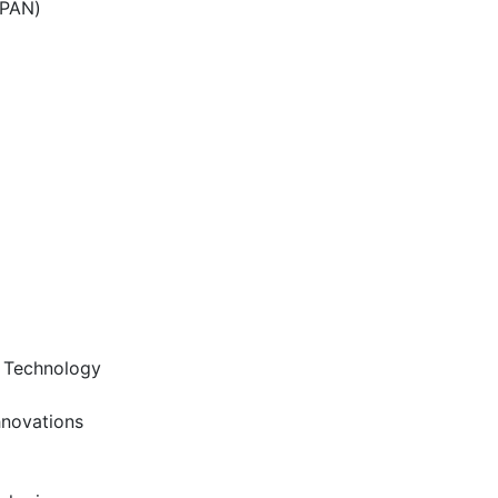
PAN)
 Technology
hnovations