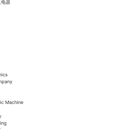
及电器
nics
mpany
ic Machine
y
ing