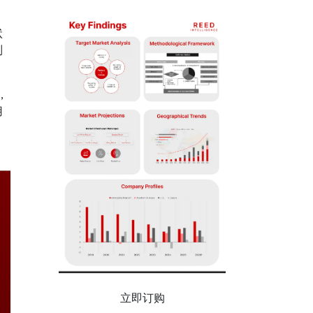
状
制
，
用
立即订购