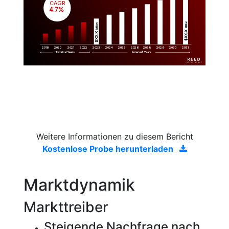
CAGR
 4.7%
Million
Million
$XX.X 
$XX.X 
2019
2020
2021
2022
2023
2029
2024
2025
2026
2028
2030
2031
Historical Years
Forecast Years
Weitere Informationen zu diesem Bericht
Kostenlose Probe herunterladen
Marktdynamik
Markttreiber
Steigende Nachfrage nach