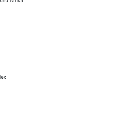
und Afrika
lex