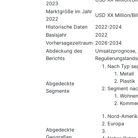
2023
Marktgröße im Jahr
USD XX Million/Bil
2022
Historische Daten
2022-2024
Basisjahr
2022
Vorhersagezeitraum
2026-2034
Abdeckung des
Umsatzprognose, 
Berichts
Regulierungslands
Nach Typ se
Metall
Plastik
Abgedeckte
Segment na
Segmente
Wohne
Kommerz
Nord-Amerik
Europa
Abgedeckte
Geografien