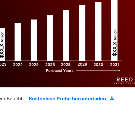
Million
Million
$XX.X 
XX.X 
023
2029
2024
2025
2026
2028
2030
2031
Forecast Years
em Bericht
Kostenlose Probe herunterladen