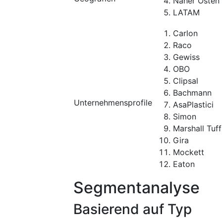
Naher Osten 
LATAM
Carlon
Raco
Gewiss
OBO
Clipsal
Bachmann
Unternehmensprofile
AsaPlastici
Simon
Marshall Tuff
Gira
Mockett
Eaton
Segmentanalyse
Basierend auf Typ