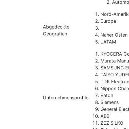
Automob
Nord-Amerik
Europa
Abgedeckte
Geografien
Naher Osten 
LATAM
KYOCERA Co
Murata Manu
SAMSUNG E
TAIYO YUDE
TDK Electron
Nippon Chem
Eaton
Unternehmensprofile
Siemens
General Elect
ABB
ZEZ SILKO