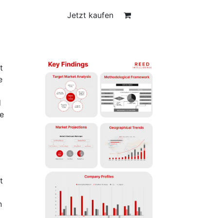
Jetzt kaufen
t
e
d
e
t
n