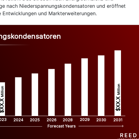
age nach Niederspannungskondensatoren und eröffnet
he Entwicklungen und Markterweiterungen.
ungskondensatoren
Million
Million
$XX.X 
XX.X 
023
2029
2024
2025
2026
2028
2030
2031
Forecast Years