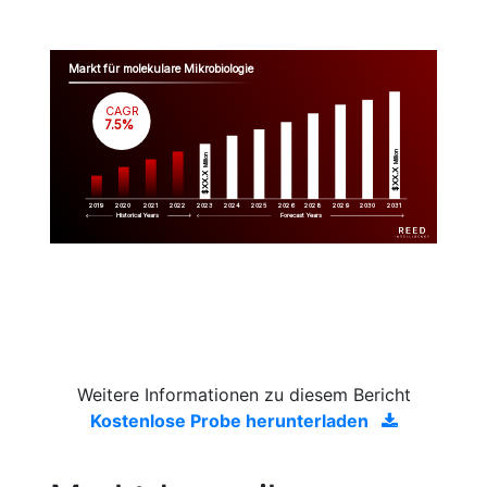
Markt für molekulare Mikrobiologie
CAGR
 7.5%
Million
Million
$XX.X 
$XX.X 
2019
2020
2021
2022
2023
2029
2024
2025
2026
2028
2030
2031
Historical Years
Forecast Years
Weitere Informationen zu diesem Bericht
Kostenlose Probe herunterladen