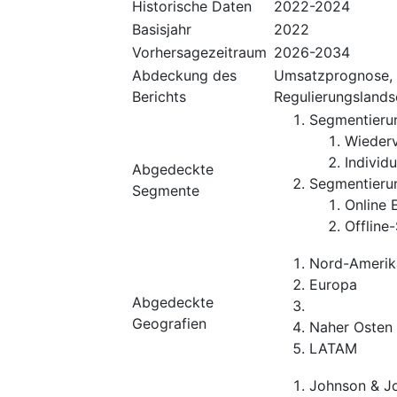
Historische Daten
2022-2024
Basisjahr
2022
Vorhersagezeitraum
2026-2034
Abdeckung des
Umsatzprognose, 
Berichts
Regulierungslands
Segmentieru
Wiederv
Individ
Abgedeckte
Segmentieru
Segmente
Online 
Offline
Nord-Amerik
Europa
Abgedeckte
Geografien
Naher Osten 
LATAM
Johnson & J