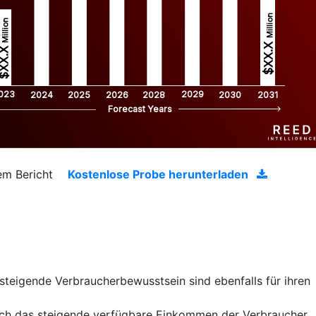
Million
Million
$XX.X 
XX.X 
023
2029
2024
2025
2026
2028
2030
2031
Forecast Years
em Bericht
Kostenlose Probe herunterladen
teigende Verbraucherbewusstsein sind ebenfalls für ihren
rch das steigende verfügbare Einkommen der Verbraucher