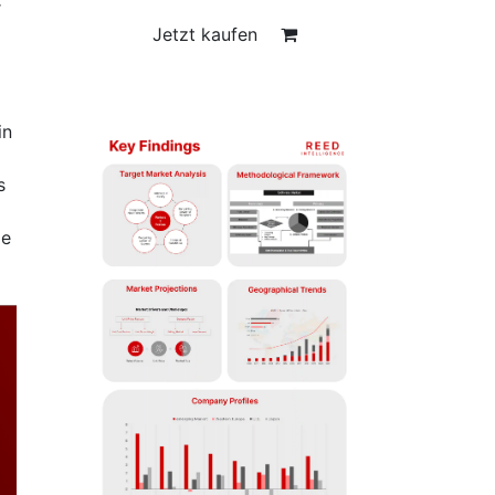
r
Jetzt kaufen
in
s
ie