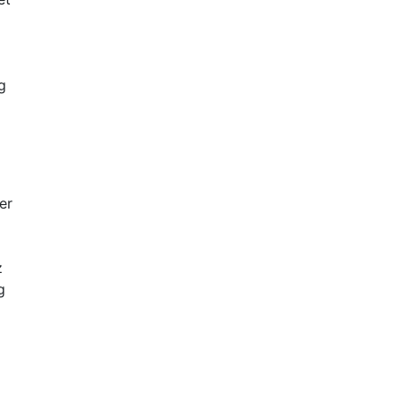
g
er
z
g