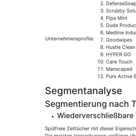
DefenseSoa
Scrubby Solu
Pipa Mint
Dude Produc
Medline Indus
Unternehmensprofile
Goodwipes
Hustle Clean
HYPER GO
Care Touch
Manscaped
Pure Active
Segmentanalyse
Segmentierung nach 
Wiederverschließbare
Spülfreie Zelltücher mit dieser Eigens
Die meisten Verpackungen verfügen übe