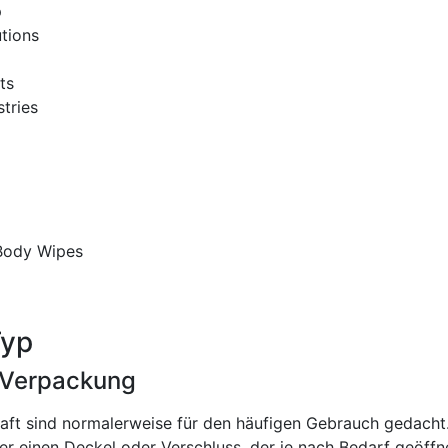
p
tions
ts
tries
 Body Wipes
Typ
 Verpackung
chaft sind normalerweise für den häufigen Gebrauch gedacht
r einen Deckel oder Verschluss, der je nach Bedarf geöffn