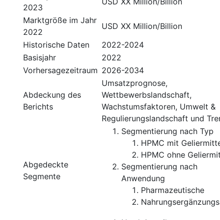
USD XX Million/Billion
2023
Marktgröße im Jahr
USD XX Million/Billion
2022
Historische Daten
2022-2024
Basisjahr
2022
Vorhersagezeitraum
2026-2034
Umsatzprognose,
Abdeckung des
Wettbewerbslandschaft,
Berichts
Wachstumsfaktoren, Umwelt &
Regulierungslandschaft und Tre
Segmentierung nach Typ
HPMC mit Geliermitte
HPMC ohne Geliermit
Abgedeckte
Segmentierung nach
Segmente
Anwendung
Pharmazeutische
Nahrungsergänzungsm