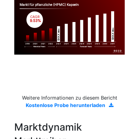
Markt für pflanzliche (HPMC) Kapseln
CAGR
 9.53%
Million
Million
$XX.X 
$XX.X 
2019
2020
2021
2022
2023
2029
2024
2025
2026
2028
2030
2031
Historical Years
Forecast Years
Weitere Informationen zu diesem Bericht
Kostenlose Probe herunterladen
Marktdynamik