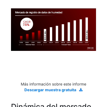
Mercado de registro de datos de humedad
CAGR
 7.5%
Million
Million
$XX.X 
$XX.X 
2019
2020
2021
2022
2023
2029
2024
2025
2026
2028
2030
2031
Historical Years
Forecast Years
Más información sobre este informe
Descargar muestra gratuita
Dinámica del mercado