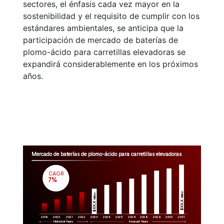
sectores, el énfasis cada vez mayor en la
sostenibilidad y el requisito de cumplir con los
estándares ambientales, se anticipa que la
participación de mercado de baterías de
plomo-ácido para carretillas elevadoras se
expandirá considerablemente en los próximos
años.
Mercado de baterías de plomo-ácido para carretillas elevadoras
CAGR
 7%
Million
Million
$XX.X 
$XX.X 
2019
2020
2021
2022
2023
2029
2024
2025
2026
2028
2030
2031
Historical Years
Forecast Years