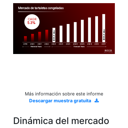
Mercado de tartaletas congeladas
CAGR
 5.3%
Million
Million
$XX.X 
$XX.X 
2019
2020
2021
2022
2023
2029
2024
2025
2026
2028
2030
2031
Historical Years
Forecast Years
Más información sobre este informe
Descargar muestra gratuita
Dinámica del mercado