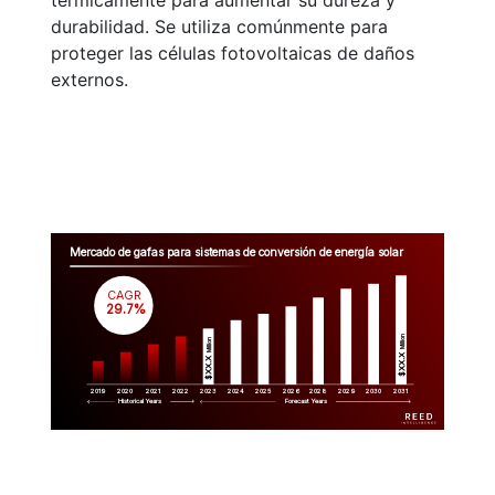
térmicamente para aumentar su dureza y
durabilidad. Se utiliza comúnmente para
proteger las células fotovoltaicas de daños
externos.
Mercado de gafas para sistemas de conversión de energía solar
CAGR
 29.7%
Million
Million
$XX.X 
$XX.X 
2019
2020
2021
2022
2023
2029
2024
2025
2026
2028
2030
2031
Historical Years
Forecast Years