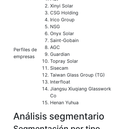
Xinyi Solar
CSG Holding
Irico Group
NSG
Onyx Solar
Saint-Gobain
AGC
Perfiles de
Guardian
empresas
Topray Solar
Sisecam
Taiwan Glass Group (TG)
Interfloat
Jiangsu Xiuqiang Glasswork
Co
Henan Yuhua
Análisis segmentario
Segmentación por tipo