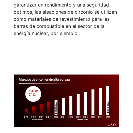
garantizar un rendimiento y una seguridad
óptimos, las aleaciones de circonio se utilizan
como materiales de revestimiento para las
barras de combustible en el sector de la
energía nuclear, por ejemplo.
Mercado de circonios de alta pureza
CAGR
 7.1%
Million
Million
$XX.X 
$XX.X 
2019
2020
2021
2022
2023
2029
2024
2025
2026
2028
2030
2031
Historical Years
Forecast Years