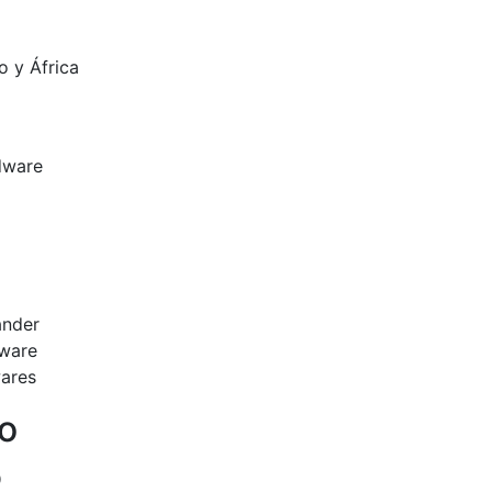
o y África
dware
ander
dware
ares
io
o