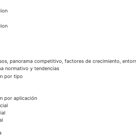
lion
lion
esos, panorama competitivo, factores de crecimiento, entor
a normativo y tendencias
n por tipo
 por aplicación
cial
ial
al
a