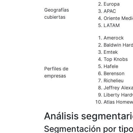
Europa
Geografías
APAC
cubiertas
Oriente Medi
LATAM
Amerock
Baldwin Har
Emtek
Top Knobs
Hafele
Perfiles de
Berenson
empresas
Richelieu
Jeffrey Alex
Liberty Har
Atlas Homew
Análisis segmentar
Segmentación por tip