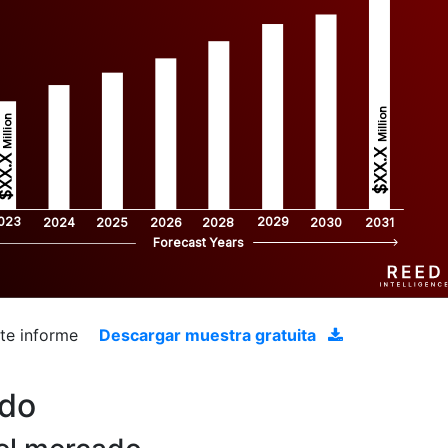
Million
Million
$XX.X 
XX.X 
023
2029
2024
2025
2026
2028
2030
2031
Forecast Years
ste informe
Descargar muestra gratuita
ado