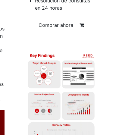
Resolución de consultas
en 24 horas
Comprar ahora
os
en
el
os
a
.