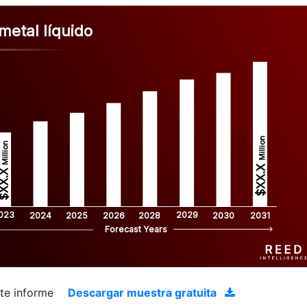
metal líquido
Million
Million
$XX.X 
XX.X 
023
2029
2024
2025
2026
2028
2030
2031
Forecast Years
ste informe
Descargar muestra gratuita