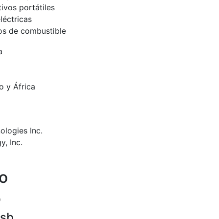
tivos portátiles
léctricas
os de combustible
a
o y África
ologies Inc.
y, Inc.
io
o
 sb