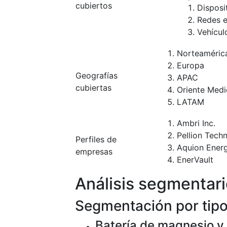
cubiertos
Disposi
Redes e
Vehícul
Norteaméric
Europa
Geografías
APAC
cubiertas
Oriente Medi
LATAM
Ambri Inc.
Pellion Techn
Perfiles de
Aquion Energ
empresas
EnerVault
Análisis segmentar
Segmentación por tip
Batería de magnesio y