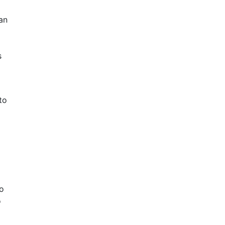
zan
s
to
do
o