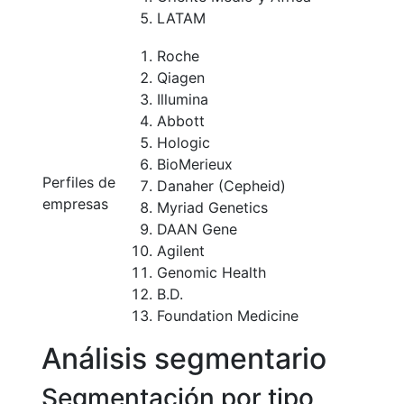
LATAM
Roche
Qiagen
Illumina
Abbott
Hologic
BioMerieux
Perfiles de
Danaher (Cepheid)
empresas
Myriad Genetics
DAAN Gene
Agilent
Genomic Health
B.D.
Foundation Medicine
Análisis segmentario
Segmentación por tipo