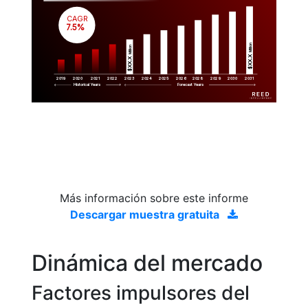
CAGR
 7.5%
Million
Million
$XX.X 
$XX.X 
2019
2020
2021
2022
2023
2029
2024
2025
2026
2028
2030
2031
Historical Years
Forecast Years
Más información sobre este informe
Descargar muestra gratuita
Dinámica del mercado
Factores impulsores del