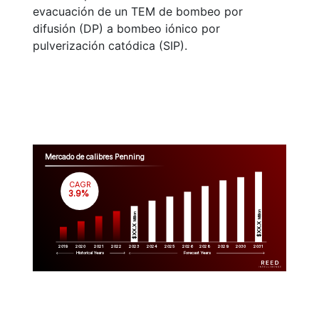
evacuación de un TEM de bombeo por
difusión (DP) a bombeo iónico por
pulverización catódica (SIP).
Mercado de calibres Penning
CAGR
 3.9%
Million
Million
$XX.X 
$XX.X 
2019
2020
2021
2022
2023
2029
2024
2025
2026
2028
2030
2031
Historical Years
Forecast Years