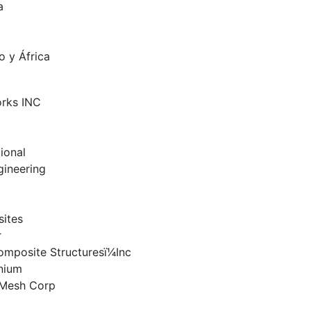
a
o y África
orks INC
tional
gineering
ites
r
mposite Structuresï1⁄4Inc
inium
 Mesh Corp