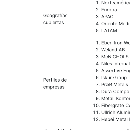
Norteaméric
Europa
Geografías
APAC
cubiertas
Oriente Medi
LATAM
Eberl Iron W
Weland AB
McNICHOLS
Niles Interna
Assertive En
Iskur Group
Perfiles de
Pï1⁄4R Metals
empresas
Dura Compos
Metall Konto
Fibergrate Co
Ullrich Alum
Hebei Metal