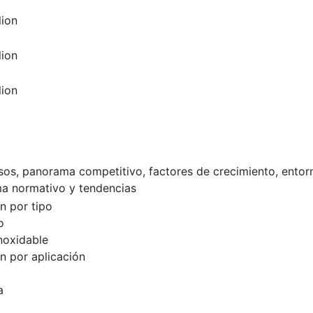
lion
lion
lion
esos, panorama competitivo, factores de crecimiento, entor
a normativo y tendencias
n por tipo
o
noxidable
 por aplicación
a