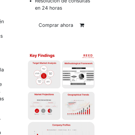
Resolución de consultas
en 24 horas
én
Comprar ahora
as
la
e
s
as
A
a