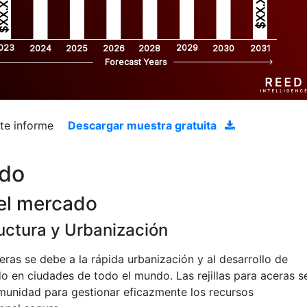
$XX.X 
XX.X 
023
2029
2024
2025
2026
2028
2030
2031
Forecast Years
ste informe
Descargar muestra gratuita
ado
el mercado
ructura y Urbanización
ceras se debe a la rápida urbanización y al desarrollo de
o en ciudades de todo el mundo. Las rejillas para aceras s
unidad para gestionar eficazmente los recursos